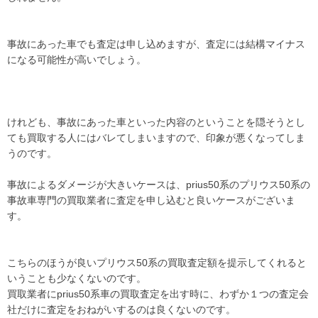
vezelrs 値引きvezelrs 値引き
vezelrs 値引きvezelrs 値引き
事故にあった車でも査定は申し込めますが、査定には結構マイナス
vezelrs 値引きvezelrs 値引き
になる可能性が高いでしょう。
vezelrs 値引きvezelrs 値引き
vezelrs 値引きvezelrs 値引き
vezelrs 値引きvezelrs 値引き
vezelrs 値引きvezelrs 値引き
けれども、事故にあった車といった内容のということを隠そうとし
vezelrs 値引きvezelrs 値引き
ても買取する人にはバレてしまいますので、印象が悪くなってしま
うのです。
vezelrs 値引きvezelrs 値引き
vezelrs 値引きvezelrs 値引き
事故によるダメージが大きいケースは、prius50系のプリウス50系の
vezelrs 値引きvezelrs 値引き
事故車専門の買取業者に査定を申し込むと良いケースがございま
vezelrs 値引きvezelrs 値引き
す。
vezelrs 値引きvezelrs 値引き
vezelrs 値引きvezelrs 値引き
vezelrs 値引きvezelrs 値引き
こちらのほうが良いプリウス50系の買取査定額を提示してくれると
vezelrs 値引きvezelrs 値引き
いうことも少なくないのです。
買取業者にprius50系車の買取査定を出す時に、わずか１つの査定会
vezelrs 値引きvezelrs 値引き
社だけに査定をおねがいするのは良くないのです。
vezelrs 値引きvezelrs 値引き