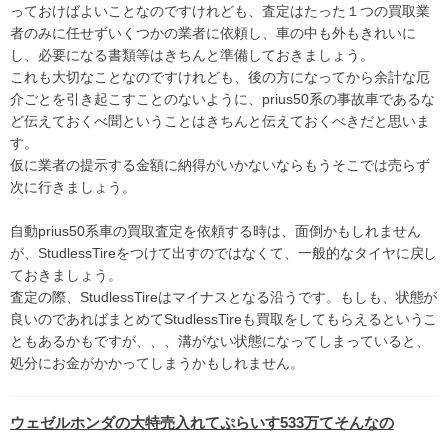
っておけばよいことなのですけれども、査定はたった１つの買取業
者のみに任せずいくつかの業者に依頼し、車の中も外もきれいに
し、必要になる書類等はきちんと準備しておきましょう。
これも大切なことなのですけれども、後の方になってから余計な厄
介ごとを引き起こすことのないように、prius50系の事故車であるな
ど伝えておくべ聞ということはきちんと伝えておくべきだと思いま
す。
仮に業者の提示する金額に納得がいかないならもうそこでは売らず
次に行きましょう。
自動prius50系車の買取査定を依頼する時は、面倒かもしれません
が、StudlessTireをつけて出すのではなくて、一般的なタイヤに戻し
ておきましょう。
査定の際、StudlessTireはマイナスとなる沿うです。もしも、状態が
良いのであればまとめてStudlessTireも買取をしてもらえるというこ
ともあるかもですが、、、溝がない状態になってしまっていると、
処分にお金がかかってしまうかもしれません。
ウェゼルホンダの大特売入れてぷらいす533万てそんなの