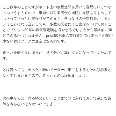
ここ数年のことですがネット上の仮想空間を用いて容易にいくつか
のぷりうす５０の中古車買い取り業者から同時に見積もりを出して
もらってざっと比較検討ができます。それなりの手間暇をかけると
いうことになっ立としても、多数の業者による査定をうけておくこ
とでプリウス50系の買取査定額を増やせるでしょうから最終的に満
足できるかもしれません。prius50系車の買取査定では走った距離が
少ない程にプラスの査定になるのです。
走った距離の長いほうが、その分だけ車がダメになっていくためで
す。
とは言っても、走った距離のメーターに細工をするとそれは詐欺と
なってしまいますので、走ったものは諦めましょう。
次の車からは、売る時のということまで頭に入れておいて余計な距
離を走らないほうがいいですよ。