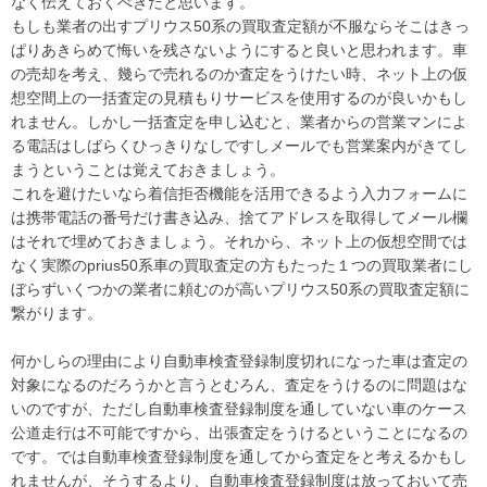
なく伝えておくべきだと思います。
vezelrs 値引きvezelrs 値引き
もしも業者の出すプリウス50系の買取査定額が不服ならそこはきっ
vezelrs 値引きvezelrs 値引き
ぱりあきらめて悔いを残さないようにすると良いと思われます。車
の売却を考え、幾らで売れるのか査定をうけたい時、ネット上の仮
vezelrs 値引きvezelrs 値引き
想空間上の一括査定の見積もりサービスを使用するのが良いかもし
vezelrs 値引きvezelrs 値引き
れません。しかし一括査定を申し込むと、業者からの営業マンによ
vezelrs 値引きvezelrs 値引き
る電話はしばらくひっきりなしですしメールでも営業案内がきてし
vezelrs 値引きvezelrs 値引き
まうということは覚えておきましょう。
vezelrs 値引きvezelrs 値引き
これを避けたいなら着信拒否機能を活用できるよう入力フォームに
vezelrs 値引きvezelrs 値引き
は携帯電話の番号だけ書き込み、捨てアドレスを取得してメール欄
はそれで埋めておきましょう。それから、ネット上の仮想空間では
なく実際のprius50系車の買取査定の方もたった１つの買取業者にし
ぼらずいくつかの業者に頼むのが高いプリウス50系の買取査定額に
繋がります。
何かしらの理由により自動車検査登録制度切れになった車は査定の
対象になるのだろうかと言うとむろん、査定をうけるのに問題はな
いのですが、ただし自動車検査登録制度を通していない車のケース
公道走行は不可能ですから、出張査定をうけるということになるの
です。では自動車検査登録制度を通してから査定をと考えるかもし
れませんが、そうするより、自動車検査登録制度は放っておいて売