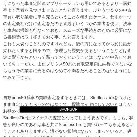
うになった車査定関連アプリケーションも用いてみるとより一層効
率よく業者を見つけ出せることだと言えます。ぷりうす５０の中古
車買い取り業者に車を売るということを考えたケース、わずか１つ
の査定会社だけに査定をたのまず必ずいくつかの業者を使い、洗車
と車内の掃除も行なっておき、スムーズな手続きのために必要にな
る書類等は取り揃えておく事、だと言えますか。
これも大切なことなのですけれども、後の方になってから変に話が
拗れたりすると困るので、修理した歴史があるということなどは査
定に響くからといって黙っておくということはしないで申告してお
いてちょーだい。またプリウス50系の買取査定額に納得できないな
らもうその業者に売るのはやめて不満をためることのないようにし
てみて下さい。
自動prius50系車の買取査定をするときには、StudlessTireをつけた
まま査定してもらうのではなくて、標準タイヤにしておいたほうが
SPONSOR
お勧めです。
StudlessTireはマイナスの査定となってしまう要因です。もしも、状
態が良いのであれば車と共にStudlessTireも買い取ってもらえるとい
うこともありえますが、溝がない状態になってしまっていると、処