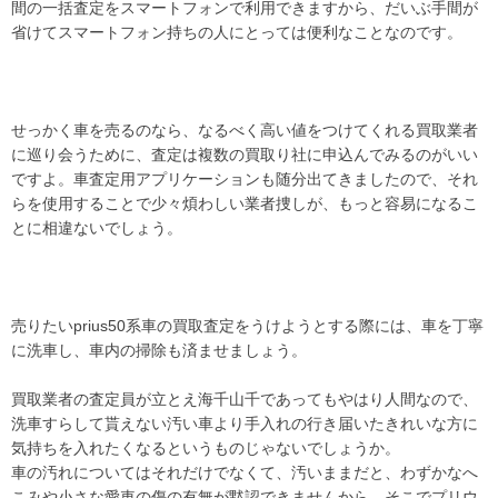
間の一括査定をスマートフォンで利用できますから、だいぶ手間が
省けてスマートフォン持ちの人にとっては便利なことなのです。
せっかく車を売るのなら、なるべく高い値をつけてくれる買取業者
に巡り会うために、査定は複数の買取り社に申込んでみるのがいい
ですよ。車査定用アプリケーションも随分出てきましたので、それ
らを使用することで少々煩わしい業者捜しが、もっと容易になるこ
とに相違ないでしょう。
売りたいprius50系車の買取査定をうけようとする際には、車を丁寧
に洗車し、車内の掃除も済ませましょう。
買取業者の査定員が立とえ海千山千であってもやはり人間なので、
洗車すらして貰えない汚い車より手入れの行き届いたきれいな方に
気持ちを入れたくなるというものじゃないでしょうか。
車の汚れについてはそれだけでなくて、汚いままだと、わずかなへ
こみや小さな愛車の傷の有無が黙認できませんから、そこでプリウ