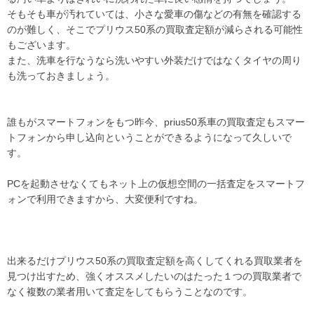
vezelrs 値引きvezelrs 値引き
そもそも車が汚れていては、小さな愛車の傷などの有無を確認する
vezelrs 値引きvezelrs 値引き
のが難しく、そこでプリウス50系の買取査定額が減らされる可能性
vezelrs 値引きvezelrs 値引き
もございます。
vezelrs 値引きvezelrs 値引き
また、洗車を行なうなら洗いやすい外装だけではなくタイヤの周り
も洗っておきましょう。
vezelrs 値引きvezelrs 値引き
vezelrs 値引きvezelrs 値引き
vezelrs 値引きvezelrs 値引き
誰もがスマートフォンをもつ昨今、prius50系車の買取査定もスマー
vezelrs 値引きvezelrs 値引き
トフォンから申し込向ということができるようになって久しいで
vezelrs 値引きvezelrs 値引き
す。
vezelrs 値引きvezelrs 値引き
vezelrs 値引きvezelrs 値引き
PCを起動させなくてもネット上の仮想空間の一括査定をスマートフ
ォンで利用できますから、大変便利ですね。
vezelrs 値引きvezelrs 値引き
vezelrs 値引きvezelrs 値引き
vezelrs 値引きvezelrs 値引き
vezelrs 値引きvezelrs 値引き
出来るだけプリウス50系の買取査定額を高くしてくれる買取業者を
vezelrs 値引きvezelrs 値引き
見つけ出すため、強くオススメしたいのはたった１つの買取業者で
vezelrs 値引きvezelrs 値引き
なく複数の業者用いて査定をしてもらうことなのです。
vezelrs 値引きvezelrs 値引き