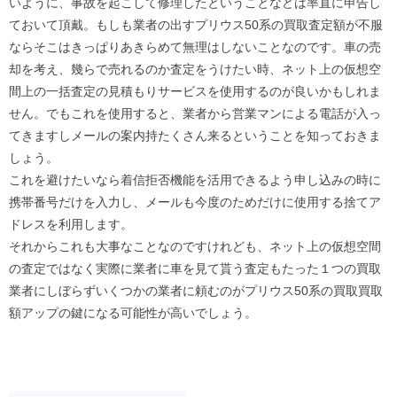
いように、事故を起こして修理したということなどは率直に申告し
ておいて頂戴。もしも業者の出すプリウス50系の買取査定額が不服
ならそこはきっぱりあきらめて無理はしないことなのです。車の売
却を考え、幾らで売れるのか査定をうけたい時、ネット上の仮想空
間上の一括査定の見積もりサービスを使用するのが良いかもしれま
せん。でもこれを使用すると、業者から営業マンによる電話が入っ
てきますしメールの案内持たくさん来るということを知っておきま
しょう。
これを避けたいなら着信拒否機能を活用できるよう申し込みの時に
携帯番号だけを入力し、メールも今度のためだけに使用する捨てア
ドレスを利用します。
それからこれも大事なことなのですけれども、ネット上の仮想空間
の査定ではなく実際に業者に車を見て貰う査定もたった１つの買取
業者にしぼらずいくつかの業者に頼むのがプリウス50系の買取買取
額アップの鍵になる可能性が高いでしょう。