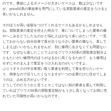
のです。事故によるダメージが大きいケースは、数は少ないです
が、prius50系の事故車を専門にしている買取業者の査定をうけると
良いかもしれません。
そのほうが高い金額をつけてくれるケースもあるかもしれません
ね。買取業者の査定を控えた時点で、車についてしまった愛車の傷
やへこみをどうしたものかと悩む人はかなり多いみたいです。一見
してわからない自分自身で直せ沿うな小さい愛車の傷なら、直して
しまえばいいかもしれませんが、別に修理に出さなくても問題ない
です。なぜなら直したことで上がるプリウス50系の買取査定額分よ
りもたいがい修理代のほうがはるかに高くなるためで、もう修理は
せずにそのまんまで査定をうけ入れるのがいいですよ。
ぷりうす５０の中古車買い取り業者を利用して車を売りたいケー
ス、簡単なので沿うしたくなりますが一つの企業だけに任せてしま
うのは、止める方がよいです。
どうしてのだろうかと言うとそこではない別の業者を選んで利用し
ていればプリウス50系の買取査定額がもう少し高くなってお得に売
れていた可能性が高いからなのです。