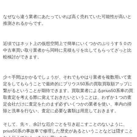
vezelrs 値引きvezelrs 値引き
vezelrs 値引きvezelrs 値引き
なぜなら違う業者にあたっていれば高く売れていた可能性が高いと
vezelrs 値引きvezelrs 値引き
推測されるからです。
vezelrs 値引きvezelrs 値引き
vezelrs 値引きvezelrs 値引き
近頃ではネット上の仮想空間上で簡単にいくつかのぷりうす５０の
vezelrs 値引きvezelrs 値引き
中古車買い取り業者から同時に見積もりを出してもらってざっと比
vezelrs 値引きvezelrs 値引き
較検討ができます。
vezelrs 値引きvezelrs 値引き
vezelrs 値引きvezelrs 値引き
vezelrs 値引きvezelrs 値引き
少々手間はかかるでしょうが、それでもやはり業者を複数用いて査
vezelrs 値引きvezelrs 値引き
定をしてもらうことで最終的にプリウス50系の買取買取額アップに
vezelrs 値引きvezelrs 値引き
繋がるということが期待できます。買取業者によるprius50系車の買
取査定を考える際に覚えておきたいということは、わずか１つの査
vezelrs 値引きvezelrs 値引き
定会社だけに査定をたのまず必ずいくつかの業者を使い、車内の掃
vezelrs 値引きvezelrs 値引き
除と洗車を行ない、査定に必要な書類は用意しておきます。
vezelrs 値引きvezelrs 値引き
vezelrs 値引きvezelrs 値引き
そして、先々、余計な厄介ごとを引き起こすことのないように、
vezelrs 値引きvezelrs 値引き
prius50系の事故車で修理した歴史があるということなどは隠すこと
vezelrs 値引きvezelrs 値引き