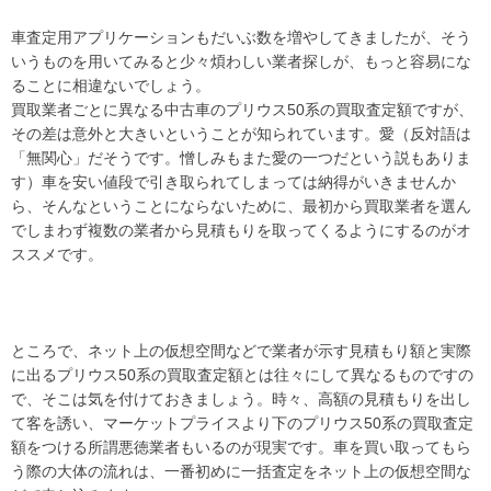
vezelrs 値引きvezelrs 値引き
車査定用アプリケーションもだいぶ数を増やしてきましたが、そう
vezelrs 値引きvezelrs 値引き
いうものを用いてみると少々煩わしい業者探しが、もっと容易にな
vezelrs 値引きvezelrs 値引き
ることに相違ないでしょう。
vezelrs 値引きvezelrs 値引き
買取業者ごとに異なる中古車のプリウス50系の買取査定額ですが、
vezelrs 値引きvezelrs 値引き
その差は意外と大きいということが知られています。愛（反対語は
vezelrs 値引きvezelrs 値引き
「無関心」だそうです。憎しみもまた愛の一つだという説もありま
vezelrs 値引きvezelrs 値引き
す）車を安い値段で引き取られてしまっては納得がいきませんか
vezelrs 値引きvezelrs 値引き
ら、そんなということにならないために、最初から買取業者を選ん
でしまわず複数の業者から見積もりを取ってくるようにするのがオ
vezelrs 値引きvezelrs 値引き
ススメです。
vezelrs 値引きvezelrs 値引き
vezelrs 値引きvezelrs 値引き
vezelrs 値引きvezelrs 値引き
vezelrs 値引きvezelrs 値引き
ところで、ネット上の仮想空間などで業者が示す見積もり額と実際
vezelrs 値引きvezelrs 値引き
に出るプリウス50系の買取査定額とは往々にして異なるものですの
vezelrs 値引きvezelrs 値引き
で、そこは気を付けておきましょう。時々、高額の見積もりを出し
て客を誘い、マーケットプライスより下のプリウス50系の買取査定
vezelrs 値引きvezelrs 値引き
額をつける所謂悪徳業者もいるのが現実です。車を買い取ってもら
vezelrs 値引きvezelrs 値引き
う際の大体の流れは、一番初めに一括査定をネット上の仮想空間な
vezelrs 値引きvezelrs 値引き