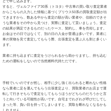
どで申し込みます。
vezelrs 値引きvezelrs 値引き
すると、ヴェルファイア30系（トヨタ）中古車の買い取り査定業者
vezelrs 値引きvezelrs 値引き
からこちらの入力した情報に基づくプリウス50系の買取査定額が出
vezelrs 値引きvezelrs 値引き
てきますから、数ある中から査定の額が高い業者や、信頼のできそ
vezelrs 値引きvezelrs 値引き
うな業者をその中から見つけ、実際に査定して貰いましょう。査定
の結果が満足できるものだったケース、契約し、車を売却します。
vezelrs 値引きvezelrs 値引き
お金はその日ではなくて、別の日の入金が普通は多いです。業者に
vezelrs 値引きvezelrs 値引き
車の実物を見て査定してもらう際、出張査定を選ぶ人も割と多くい
vezelrs 値引きvezelrs 値引き
ます。
vezelrs 値引きvezelrs 値引き
vezelrs 値引きvezelrs 値引き
業者に持ち込まずに査定をうけられるから助かりますし、持ち込む
vezelrs 値引きvezelrs 値引き
ための運転をしないので当然燃料代持ただです。
vezelrs 値引きvezelrs 値引き
vezelrs 値引きvezelrs 値引き
vezelrs 値引きvezelrs 値引き
手軽でいいのですが然し、相手に少し強く出られると断れない性格
vezelrs 値引きvezelrs 値引き
なら業者に足を運んでもらう出張査定より、買取業者のお店まで運
vezelrs 値引きvezelrs 値引き
転して行きそちらで査定をしてもらうほうがどちらのだろうかと言
vezelrs 値引きvezelrs 値引き
うと向いている可能性が高いです。自宅までわざわざ呼びだしてし
vezelrs 値引きvezelrs 値引き
まった等、負い目を持ってしまいますと、買取を断れなくなるかも
vezelrs 値引きvezelrs 値引き
しれません。