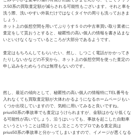
ス50系の買取査定額が減らされる可能性もございます。それと車を
洗う際、洗いやすい外装だけではなくタイヤの周りも洗っておきま
しょう。
ネット上の仮想空間を用いてぷりうす５０の中古車買い取り業者に
査定をして貰おうとすると、秘匿性の高い個人の情報を書き込まな
いといけなくなっているところが大部分であるようです。
査定はもちろんしてもらいたい、然し、しつこく電話がかかってき
たりしないかなどの不安から、ネット上の仮想空間を使った査定の
申し込みをためらうのは無理もないのです。
然し、最近の傾向として、秘匿性の高い個人の情報特にTEL番号を
入れなくても買取査定額が大体わかるようになるホームページもい
くつか出現していますので、気軽に用いてみると良いですね。
prius50系の事故車でも査定はうけられますが、金額はかなり低くな
る可能性が高いでしょう。沿うはいっても、事故を起こした自動車
というということは隠沿うとし立ところでプロである査定員は
prius50系の事故車と分かってしまいますので、イメージが悪くなる