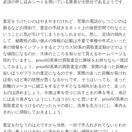
必須の申し込みシートを用いている業者が大部分であるようです。
vezelrs 値引きvezelrs 値引き
vezelrs 値引きvezelrs 値引き
vezelrs 値引きvezelrs 値引き
査定をうけたいのはやまやまだけれど、営業の電話がしつこいのは
vezelrs 値引きvezelrs 値引き
困るなどの理由で、査定の手続きをネット上の仮想空間で行なうと
vezelrs 値引きvezelrs 値引き
いうことに気が引けてしまうかもしれません。然し、近頃の傾向と
vezelrs 値引きvezelrs 値引き
して、秘匿性の高い個人の情報の記載は不要で車種や年式といった
vezelrs 値引きvezelrs 値引き
車の情報をインプットするとプリウス50系の買取査定額がどのよう
な値段になるのか、大体のところを知らせて貰えるホームページも
vezelrs 値引きvezelrs 値引き
現れていますし、prius50系車の買取査定に興味をお持ちなら一度試
vezelrs 値引きvezelrs 値引き
してみましょう。prius50系車の買取査定の際、実際の走った距離が
vezelrs 値引きvezelrs 値引き
短いほうがプラスの査定になるのです。実際の走った距離が長けれ
vezelrs 値引きvezelrs 値引き
ば長いほど車の状態が悪くなるからです。そうはいっても、走った
vezelrs 値引きvezelrs 値引き
距離のメーターに細工をするとサギとなる傾向があるので、走った
vezelrs 値引きvezelrs 値引き
ものは諦めましょう。今後は車を売りに出すときの事を考え、余計
vezelrs 値引きvezelrs 値引き
には走り過ぎないようにしたほうがいいと思います。prius50系車の
買取査定をうけるのだったらその前に、洗車を念入りにし、車内も
vezelrs 値引きvezelrs 値引き
きれいに掃除しておきましょう。
vezelrs 値引きvezelrs 値引き
vezelrs 値引きvezelrs 値引き
査定を行なうのは人ですから当然、一目で手入れされてないとわか
vezelrs 値引きvezelrs 値引き
る汚い車よりはきれいに洗われた車に良い感情を持つでしょう。