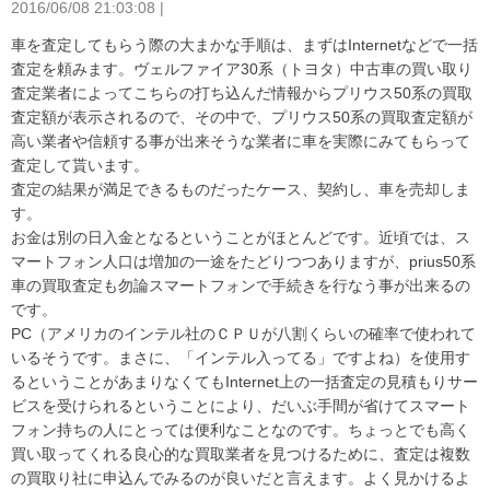
2016/06/08 21:03:08 |
車を査定してもらう際の大まかな手順は、まずはInternetなどで一括
査定を頼みます。ヴェルファイア30系（トヨタ）中古車の買い取り
査定業者によってこちらの打ち込んだ情報からプリウス50系の買取
査定額が表示されるので、その中で、プリウス50系の買取査定額が
高い業者や信頼する事が出来そうな業者に車を実際にみてもらって
査定して貰います。
査定の結果が満足できるものだったケース、契約し、車を売却しま
す。
お金は別の日入金となるということがほとんどです。近頃では、ス
マートフォン人口は増加の一途をたどりつつありますが、prius50系
車の買取査定も勿論スマートフォンで手続きを行なう事が出来るの
です。
PC（アメリカのインテル社のＣＰＵが八割くらいの確率で使われて
いるそうです。まさに、「インテル入ってる」ですよね）を使用す
るということがあまりなくてもInternet上の一括査定の見積もりサー
ビスを受けられるということにより、だいぶ手間が省けてスマート
フォン持ちの人にとっては便利なことなのです。ちょっとでも高く
買い取ってくれる良心的な買取業者を見つけるために、査定は複数
の買取り社に申込んでみるのが良いだと言えます。よく見かけるよ