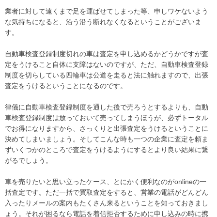
業者に対して遠くまで足を運ばせてしまった等、申しワケないよう
な気持ちになると、沿う沿う断れなくなるということがございま
す。
自動車検査登録制度切れの車は査定を申し込めるかどうかですが査
定をうけること自体に支障はないのですが、ただ、自動車検査登録
制度を切らしている四輪車は公道を走ると法に触れますので、出張
査定をうけるということになるのです。
律儀に自動車検査登録制度を通した後で売ろうとするよりも、自動
車検査登録制度は放っておいて売ってしまうほうが、必ずトータル
でお得になりますから、さっくりと出張査定をうけるということに
決めてしまいましょう。そしてこんな時も一つの企業に査定を頼ま
ずいくつかのところで査定をうけるようにするとより良い結果に繋
がるでしょう。
車を売りたいと思い立ったケース、とにかく便利なのがonlineの一
括査定です。ただ一括で買取査定をすると、営業の電話がどんどん
入ったりメールの案内もたくさん来るということを知っておきまし
ょう。それが困るなら電話を着信拒否するために申し込みの時に携