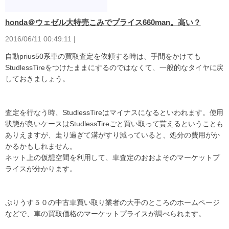
honda＠ウェゼル大特売こみでプライス660man。高い？
vezelrs 値引きvezelrs 値引き
2016/06/11 00:49:11 |
vezelrs 値引きvezelrs 値引き
vezelrs 値引きvezelrs 値引き
自動prius50系車の買取査定を依頼する時は、手間をかけても
vezelrs 値引きvezelrs 値引き
StudlessTireをつけたままにするのではなくて、一般的なタイヤに戻
しておきましょう。
vezelrs 値引きvezelrs 値引き
vezelrs 値引きvezelrs 値引き
vezelrs 値引きvezelrs 値引き
査定を行なう時、StudlessTireはマイナスになるといわれます。使用
vezelrs 値引きvezelrs 値引き
状態が良いケースはStudlessTireごと買い取って貰えるということも
vezelrs 値引きvezelrs 値引き
ありえますが、走り過ぎて溝がすり減っていると、処分の費用がか
vezelrs 値引きvezelrs 値引き
かるかもしれません。
vezelrs 値引きvezelrs 値引き
ネット上の仮想空間を利用して、車査定のおおよそのマーケットプ
vezelrs 値引きvezelrs 値引き
ライスが分かります。
vezelrs 値引きvezelrs 値引き
vezelrs 値引きvezelrs 値引き
ぷりうす５０の中古車買い取り業者の大手のところのホームページ
vezelrs 値引きvezelrs 値引き
などで、車の買取価格のマーケットプライスが調べられます。
vezelrs 値引きvezelrs 値引き