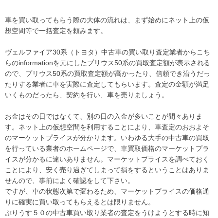
車を買い取ってもらう際の大体の流れは、まず始めにネット上の仮
想空間等で一括査定を頼みます。
ヴェルファイア30系（トヨタ）中古車の買い取り査定業者からこち
らのinformationを元にしたプリウス50系の買取査定額が表示される
ので、プリウス50系の買取査定額が高かったり、信頼でき沿うだっ
たりする業者に車を実際に査定してもらいます。査定の金額が満足
いくものだったら、契約を行い、車を売りましょう。
お金はその日ではなくて、別の日の入金が多いことが間々ありま
す。ネット上の仮想空間を利用することにより、車査定のおおよそ
のマーケットプライスが分かります。いわゆる大手の中古車の買取
を行っている業者のホームページで、車買取価格のマーケットプラ
イスが分かるに違いありません。マーケットプライスを調べておく
ことにより、安く売り過ぎてしまって損をするということはありま
せんので、事前によく確認をして下さい。
ですが、車の状態次第で変わるため、マーケットプライスの価格通
りに確実に買い取ってもらえるとは限りません。
ぷりうす５０の中古車買い取り業者の査定をうけようとする時に知