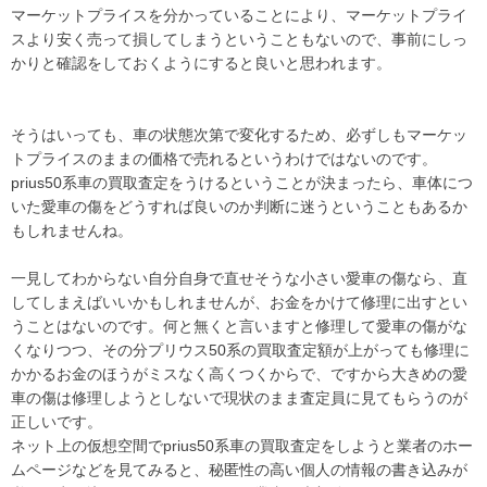
vezelrs 値引きvezelrs 値引き
マーケットプライスを分かっていることにより、マーケットプライ
vezelrs 値引きvezelrs 値引き
スより安く売って損してしまうということもないので、事前にしっ
vezelrs 値引きvezelrs 値引き
かりと確認をしておくようにすると良いと思われます。
vezelrs 値引きvezelrs 値引き
vezelrs 値引きvezelrs 値引き
そうはいっても、車の状態次第で変化するため、必ずしもマーケッ
vezelrs 値引きvezelrs 値引き
トプライスのままの価格で売れるというわけではないのです。
vezelrs 値引きvezelrs 値引き
prius50系車の買取査定をうけるということが決まったら、車体につ
vezelrs 値引きvezelrs 値引き
いた愛車の傷をどうすれば良いのか判断に迷うということもあるか
vezelrs 値引きvezelrs 値引き
もしれませんね。
vezelrs 値引きvezelrs 値引き
一見してわからない自分自身で直せそうな小さい愛車の傷なら、直
vezelrs 値引きvezelrs 値引き
してしまえばいいかもしれませんが、お金をかけて修理に出すとい
vezelrs 値引きvezelrs 値引き
うことはないのです。何と無くと言いますと修理して愛車の傷がな
vezelrs 値引きvezelrs 値引き
くなりつつ、その分プリウス50系の買取査定額が上がっても修理に
vezelrs 値引きvezelrs 値引き
かかるお金のほうがミスなく高くつくからで、ですから大きめの愛
vezelrs 値引きvezelrs 値引き
車の傷は修理しようとしないで現状のまま査定員に見てもらうのが
vezelrs 値引きvezelrs 値引き
正しいです。
vezelrs 値引きvezelrs 値引き
ネット上の仮想空間でprius50系車の買取査定をしようと業者のホー
vezelrs 値引きvezelrs 値引き
ムページなどを見てみると、秘匿性の高い個人の情報の書き込みが