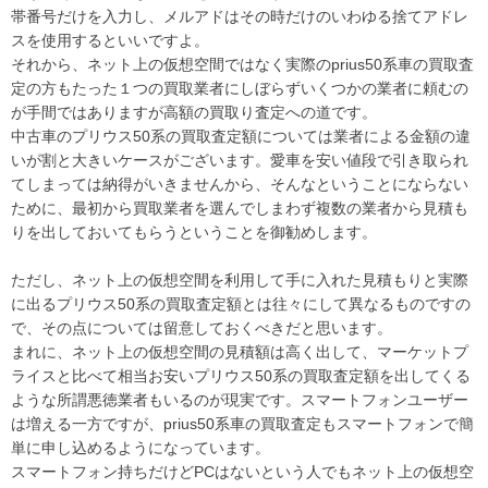
帯番号だけを入力し、メルアドはその時だけのいわゆる捨てアドレ
スを使用するといいですよ。
それから、ネット上の仮想空間ではなく実際のprius50系車の買取査
定の方もたった１つの買取業者にしぼらずいくつかの業者に頼むの
が手間ではありますが高額の買取り査定への道です。
中古車のプリウス50系の買取査定額については業者による金額の違
いが割と大きいケースがございます。愛車を安い値段で引き取られ
てしまっては納得がいきませんから、そんなということにならない
ために、最初から買取業者を選んでしまわず複数の業者から見積も
りを出しておいてもらうということを御勧めします。
ただし、ネット上の仮想空間を利用して手に入れた見積もりと実際
に出るプリウス50系の買取査定額とは往々にして異なるものですの
で、その点については留意しておくべきだと思います。
まれに、ネット上の仮想空間の見積額は高く出して、マーケットプ
ライスと比べて相当お安いプリウス50系の買取査定額を出してくる
ような所謂悪徳業者もいるのが現実です。スマートフォンユーザー
は増える一方ですが、prius50系車の買取査定もスマートフォンで簡
単に申し込めるようになっています。
スマートフォン持ちだけどPCはないという人でもネット上の仮想空